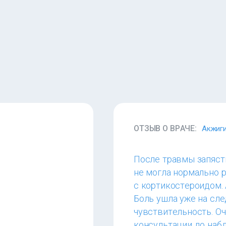
ОТЗЫВ О ВРАЧЕ:
Акжиги
После травмы запясть
не могла нормально 
с кортикостероидом. 
Боль ушла уже на сл
чувствительность. О
консультации до наб