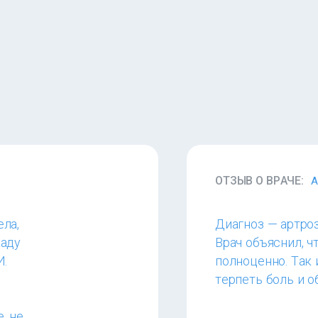
ОТЗЫВ О ВРАЧЕ:
А
ла,
Диагноз — артроз
каду
Врач объяснил, ч
И.
полноценно. Так
терпеть боль и 
, не