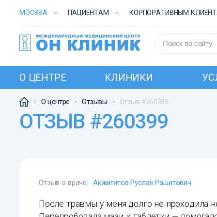
МОСКВА
ПАЦИЕНТАМ
КОРПОРАТИВНЫМ КЛИЕН
О ЦЕНТРЕ
КЛИНИКИ
УС
О центре
Отзывы
Отзыв #260399
ОТЗЫВ #260399
Отзыв о враче:
Акжигитов Руслан Рашитович
После травмы у меня долго не проходила но
Перепробовала мази и таблетки — помогало