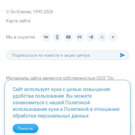
© Он Клиник, 1995-2026
Карта сайта
Мы в соцсетях
Материалы сайта являются собственностью ООО "Он
Клиник", любое их использование без указания источника -
Сайт использует куки с целью повышения
onclinic.ru запрещено в соответствии со статьей 1259 ГК. РФ.
удобства пользования. Вы можете
ознакомиться с нашей
Политикой
использования куки
и
Политикой в отношении
обработки персональных данных
.
ИМЕЮТСЯ ПРОТИВОПОКАЗАНИЯ. НЕОБХОДИМО
ПРОКОНСУЛЬТИРОВАТЬСЯ СО СПЕЦИАЛИСТОМ
Понятно