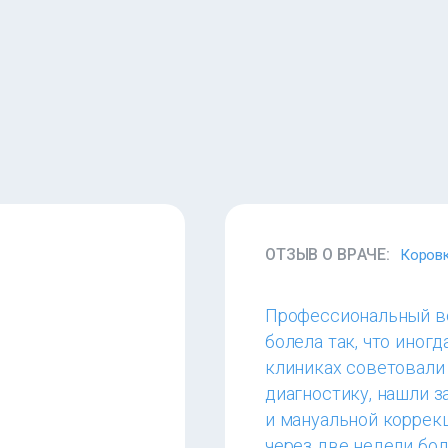
ОТЗЫВ О ВРАЧЕ:
Коровк
Профессиональный во
болела так, что иногд
клиниках советовали
диагностику, нашли з
и мануальной коррек
через две недели бол