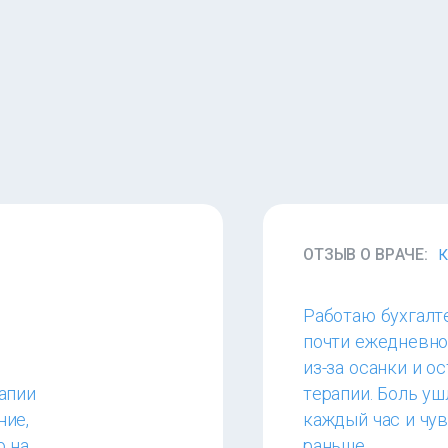
ОТЗЫВ О ВРАЧЕ:
К
Работаю бухгалте
почти ежедневно
из-за осанки и о
апии
терапии. Боль уш
ние,
каждый час и чув
ю на
раньше.