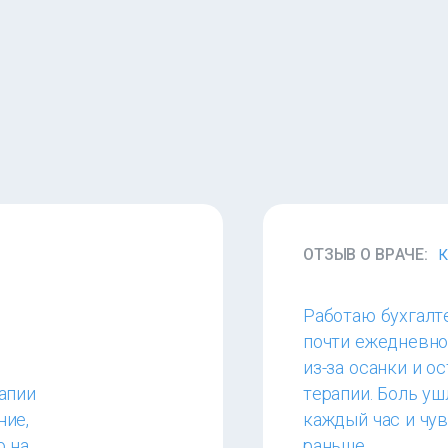
ОТЗЫВ О ВРАЧЕ:
К
Работаю бухгалте
почти ежедневно
из-за осанки и о
апии
терапии. Боль уш
ние,
каждый час и чув
ю на
раньше.