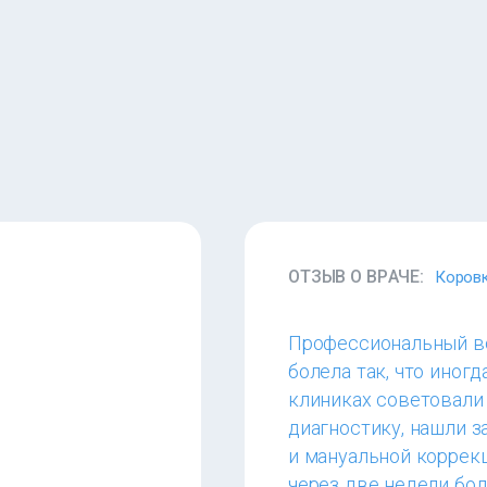
ОТЗЫВ О ВРАЧЕ:
Коровк
Профессиональный во
болела так, что иногд
клиниках советовали
диагностику, нашли з
и мануальной коррек
через две недели бол