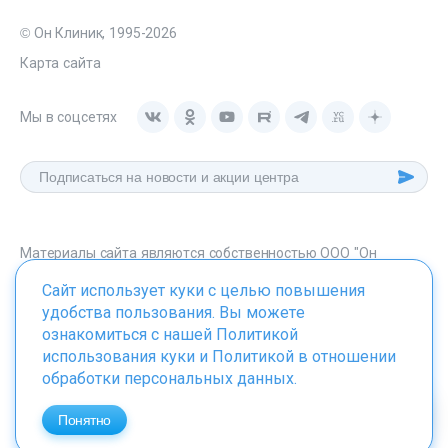
© Он Клиник, 1995-2026
Карта сайта
Мы в соцсетях
Материалы сайта являются собственностью ООО "Он
Клиник", любое их использование без указания источника -
Сайт использует куки с целью повышения
onclinic.ru запрещено в соответствии со статьей 1259 ГК. РФ.
удобства пользования. Вы можете
ознакомиться с нашей
Политикой
использования куки
и
Политикой в отношении
обработки персональных данных
.
ИМЕЮТСЯ ПРОТИВОПОКАЗАНИЯ. НЕОБХОДИМО
ПРОКОНСУЛЬТИРОВАТЬСЯ СО СПЕЦИАЛИСТОМ
Понятно