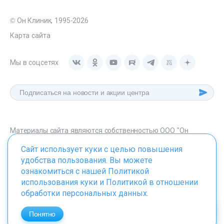
© Он Клиник, 1995-2026
Карта сайта
Мы в соцсетях
Материалы сайта являются собственностью ООО "Он
Клиник", любое их использование без указания источника -
Сайт использует куки с целью повышения
onclinic.ru запрещено в соответствии со статьей 1259 ГК. РФ.
удобства пользования. Вы можете
ознакомиться с нашей
Политикой
использования куки
и
Политикой в отношении
обработки персональных данных
.
ИМЕЮТСЯ ПРОТИВОПОКАЗАНИЯ. НЕОБХОДИМО
ПРОКОНСУЛЬТИРОВАТЬСЯ СО СПЕЦИАЛИСТОМ
Понятно