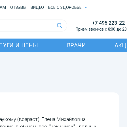
ТАМ
ОТЗЫВЫ
ВИДЕО
ВСE О ЗДОРОВЬЕ
+7 495 223-22
Прием звонков с 8:00 до 23
ЛУГИ И ЦЕНЫ
ВРАЧИ
АКЦ
аукому (возраст). Елена Михайловна
ение: в общем, всё, "как учили" - полный