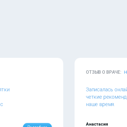
ОТЗЫВ О ВРАЧЕ:
Н
ятки
Записалась онла
четкие рекоменд
ас
наше время.
Анастасия