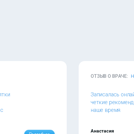
ОТЗЫВ О ВРАЧЕ:
Н
ятки
Записалась онла
четкие рекоменд
ас
наше время.
Анастасия