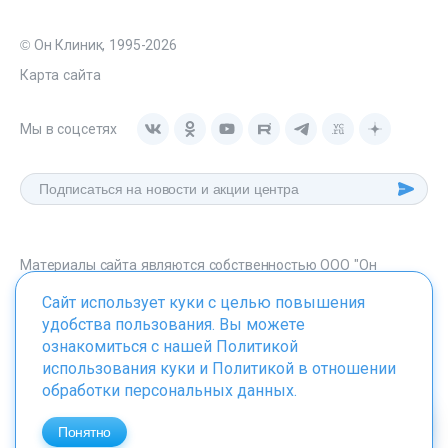
© Он Клиник, 1995-2026
Карта сайта
Мы в соцсетях
Материалы сайта являются собственностью ООО "Он
Клиник", любое их использование без указания источника -
Сайт использует куки с целью повышения
onclinic.ru запрещено в соответствии со статьей 1259 ГК. РФ.
удобства пользования. Вы можете
ознакомиться с нашей
Политикой
использования куки
и
Политикой в отношении
обработки персональных данных
.
ИМЕЮТСЯ ПРОТИВОПОКАЗАНИЯ. НЕОБХОДИМО
ПРОКОНСУЛЬТИРОВАТЬСЯ СО СПЕЦИАЛИСТОМ
Понятно