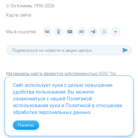
© Он Клиник, 1995-2026
Карта сайта
Мы в соцсетях
Материалы сайта являются собственностью ООО "Он
Клиник", любое их использование без указания источника -
Сайт использует куки с целью повышения
onclinic.ru запрещено в соответствии со статьей 1259 ГК. РФ.
удобства пользования. Вы можете
ознакомиться с нашей
Политикой
использования куки
и
Политикой в отношении
обработки персональных данных
.
ИМЕЮТСЯ ПРОТИВОПОКАЗАНИЯ. НЕОБХОДИМО
ПРОКОНСУЛЬТИРОВАТЬСЯ СО СПЕЦИАЛИСТОМ
Понятно