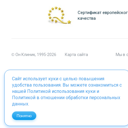
Сертификат европейског
качества
© Он Клиник, 1995-2026
Карта сайта
Мы в 
Сайт использует куки с целью повышения
удобства пользования. Вы можете ознакомиться с
Материалы сайта являются собственностью ООО "Он Клиник", 
нашей
Политикой использования куки
и
Политикой в отношении обработки персональных
данных
.
ИМЕЮТСЯ ПРОТИВОПОКАЗАНИЯ. 
Понятно