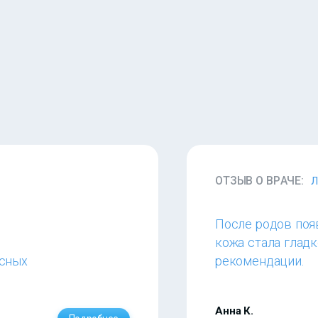
ОТЗЫВ О ВРАЧЕ:
Л
После родов появ
кожа стала гладк
исных
рекомендации.
Анна К.