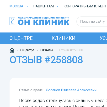
МОСКВА
ПАЦИЕНТАМ
КОРПОРАТИВНЫМ КЛИЕН
О ЦЕНТРЕ
КЛИНИКИ
УС
О центре
Отзывы
Отзыв #258808
ОТЗЫВ #258808
Отзыв о враче:
Лобанов Вячеслав Алексеевич
После родов столкнулась с сильным целл
по рекомендации подруги. Прошла полный к