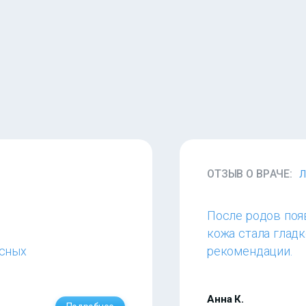
ОТЗЫВ О ВРАЧЕ:
Л
После родов появ
кожа стала гладк
исных
рекомендации.
Анна К.