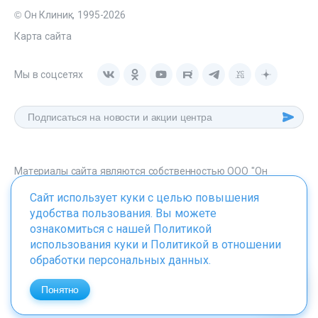
© Он Клиник, 1995-2026
Карта сайта
Мы в соцсетях
Материалы сайта являются собственностью ООО "Он
Клиник", любое их использование без указания источника -
Сайт использует куки с целью повышения
onclinic.ru запрещено в соответствии со статьей 1259 ГК. РФ.
удобства пользования. Вы можете
ознакомиться с нашей
Политикой
использования куки
и
Политикой в отношении
обработки персональных данных
.
ИМЕЮТСЯ ПРОТИВОПОКАЗАНИЯ. НЕОБХОДИМО
ПРОКОНСУЛЬТИРОВАТЬСЯ СО СПЕЦИАЛИСТОМ
Понятно