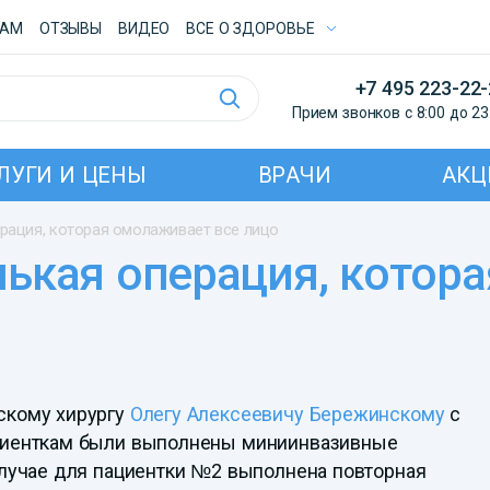
ТАМ
ОТЗЫВЫ
ВИДЕО
ВСE О ЗДОРОВЬЕ
+7 495 223-22
Прием звонков с 8:00 до 23
ЛУГИ И ЦЕНЫ
ВРАЧИ
АКЦ
рация, которая омолаживает все лицо
скому хирургу
Олегу Алексеевичу Бережинскому
с
ациенткам были выполнены миниинвазивные
случае для пациентки №2 выполнена повторная