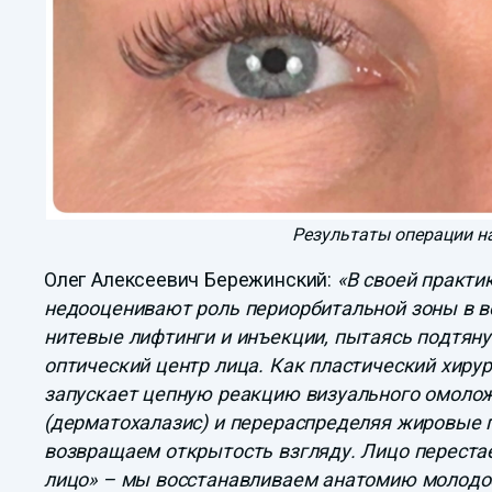
Результаты операции на
Олег Алексеевич Бережинский:
«В своей практи
недооценивают роль периорбитальной зоны в в
нитевые лифтинги и инъекции, пытаясь подтянут
оптический центр лица. Как пластический хирур
запускает цепную реакцию визуального омоло
(дерматохалазис) и перераспределяя жировые 
возвращаем открытость взгляду. Лицо переста
лицо» – мы восстанавливаем анатомию молодос