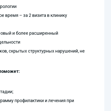
врологии
е время – за 2 визита в клинику
азовый и более расширенный
дельности
ов, скрытых структурных нарушений, не
 поможет:
стадии;
грамму профилактики и лечения при