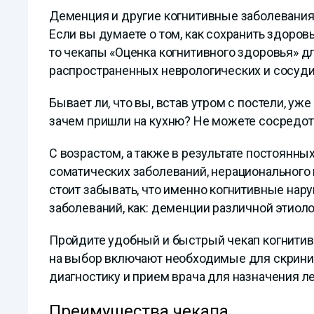
Деменция и другие когнитивные заболевания
Если вы думаете о том, как сохранить здоров
то чекапы «Оценка когнитивного здоровья» д
распространенных неврологических и сосуди
Бывает ли, что вы, встав утром с постели, у
зачем пришли на кухню? Не можете сосредот
С возрастом, а также в результате постоянны
соматических заболеваний, нерационального
стоит забывать, что именно когнитивные на
заболеваний, как: деменции различной этиоло
Пройдите удобный и быстрый чекап когнити
на выбор включают необходимые для скрини
диагностику и прием врача для назначения л
Преимущества чекапа