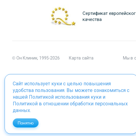
Сертификат европейског
качества
© Он Клиник, 1995-2026
Карта сайта
Мы в 
Сайт использует куки с целью повышения
удобства пользования. Вы можете ознакомиться с
Материалы сайта являются собственностью ООО "Он Клиник", 
нашей
Политикой использования куки
и
Политикой в отношении обработки персональных
данных
.
ИМЕЮТСЯ ПРОТИВОПОКАЗАНИЯ. 
Понятно