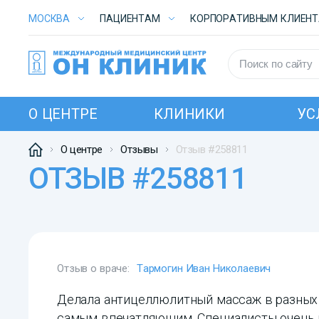
МОСКВА
ПАЦИЕНТАМ
КОРПОРАТИВНЫМ КЛИЕН
О ЦЕНТРЕ
КЛИНИКИ
УС
О центре
Отзывы
Отзыв #258811
ОТЗЫВ #258811
Отзыв о враче:
Тармогин Иван Николаевич
Делала антицеллюлитный массаж в разных 
самым впечатляющим. Специалисты очень п