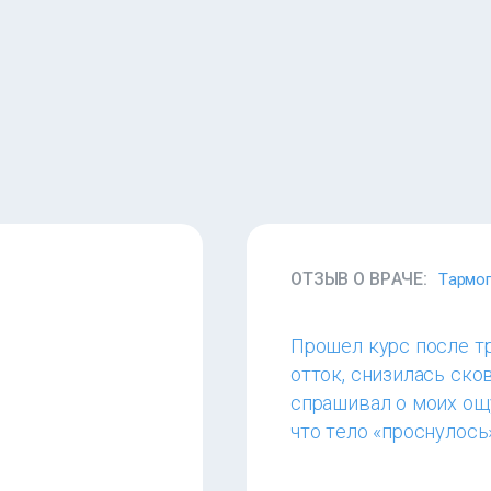
ОТЗЫВ О ВРАЧЕ:
Тармог
Прошел курс после т
отток, снизилась ско
спрашивал о моих ощ
что тело «проснулось»