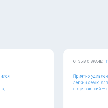
ОТЗЫВ О ВРАЧЕ:
Т
шился
Приятно удивлена
легкий сеанс для
ую,
потрясающий — с