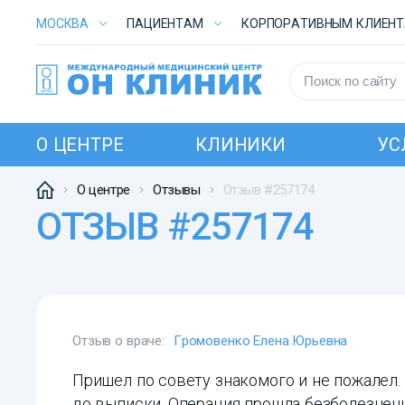
МОСКВА
ПАЦИЕНТАМ
КОРПОРАТИВНЫМ КЛИЕН
О ЦЕНТРЕ
КЛИНИКИ
УС
О центре
Отзывы
Отзыв #257174
ОТЗЫВ #257174
Отзыв о враче:
Громовенко Елена Юрьевна
Пришел по совету знакомого и не пожалел.
до выписки. Операция прошла безболезнен