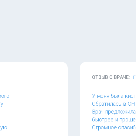
ОТЗЫВ О ВРАЧЕ:
Г
рого
У меня была кист
гу
Обратилась в ОН
Врач предложила 
быстрее и проще,
щую
Огромное спасиб