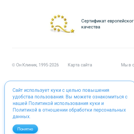
Сертификат европейског
качества
© Он Клиник, 1995-2026
Карта сайта
Мы в 
Сайт использует куки с целью повышения
удобства пользования. Вы можете ознакомиться с
Материалы сайта являются собственностью ООО "Он Клиник", 
нашей
Политикой использования куки
и
Политикой в отношении обработки персональных
данных
.
ИМЕЮТСЯ ПРОТИВОПОКАЗАНИЯ. 
Понятно