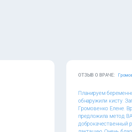
ОТЗЫВ О ВРАЧЕ:
Громо
Планируем беременно
обнаружили кисту. З
Громовенко Елене. Вр
предложила метод ВАБ
доброкачественный р
лактацию. Очень благ