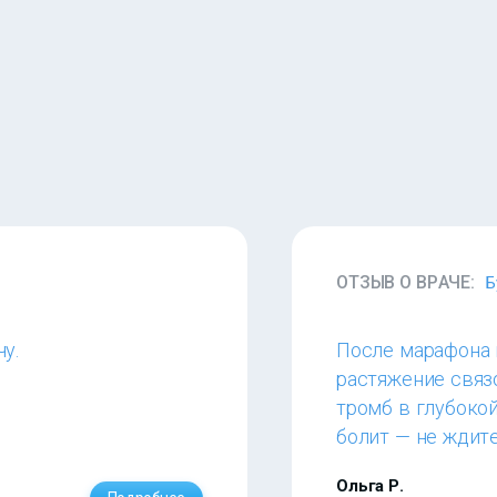
ОТЗЫВ О ВРАЧЕ:
Б
у.
После марафона н
растяжение связо
тромб в глубокой
болит — не ждите
Ольга Р.