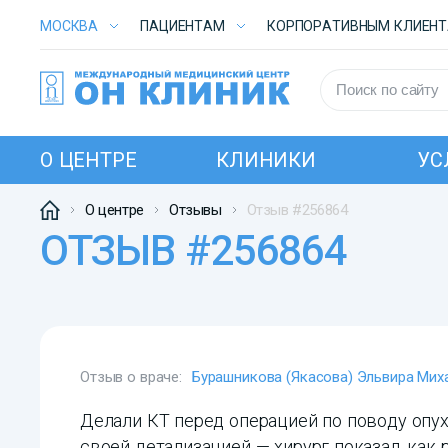
МОСКВА
ПАЦИЕНТАМ
КОРПОРАТИВНЫМ КЛИЕН
О ЦЕНТРЕ
КЛИНИКИ
УС
О центре
Отзывы
Отзыв #256864
ОТЗЫВ #256864
Отзыв о враче:
Бурашникова (Якасова) Эльвира Мих
Делали КТ перед операцией по поводу опух
своей детализацией — хирург показал, как 