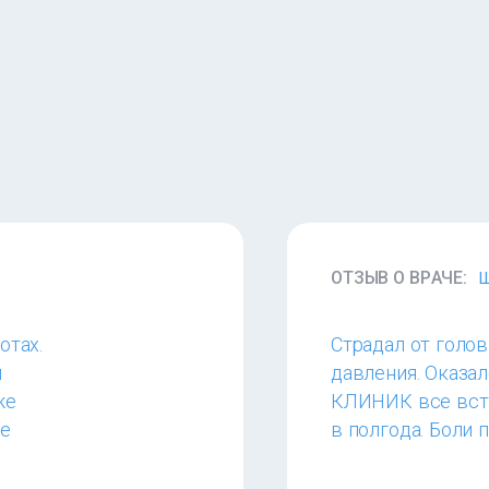
ОТЗЫВ О ВРАЧЕ:
Ш
отах.
Страдал от голов
и
давления. Оказа
же
КЛИНИК все вста
ие
в полгода. Боли 