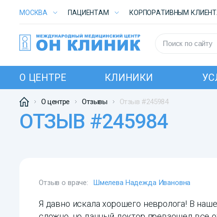
МОСКВА
ПАЦИЕНТАМ
КОРПОРАТИВНЫМ КЛИЕН
О ЦЕНТРЕ
КЛИНИКИ
УС
О центре
Отзывы
Отзыв #245984
ОТЗЫВ #245984
Отзыв о враче:
Шмелева Надежда Ивановна
Я давно искала хорошего невролога! В наш
сложно, но данный доктор превзошел все о