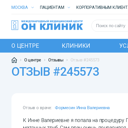
МОСКВА
ПАЦИЕНТАМ
КОРПОРАТИВНЫМ КЛИЕН
О ЦЕНТРЕ
КЛИНИКИ
УС
О центре
Отзывы
Отзыв #245573
ОТЗЫВ #245573
Отзыв о враче:
Формесин Инна Валериевна
К Инне Валериевне я попала на процедуру 
маточных труб. Сам врач очень понравился