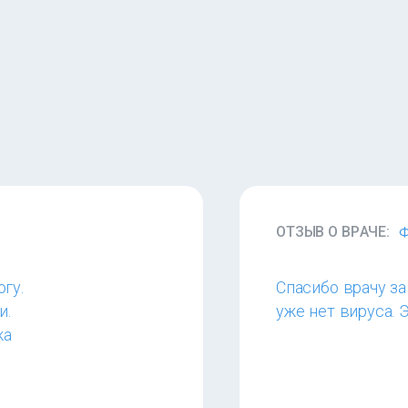
ОТЗЫВ О ВРАЧЕ:
Ф
гу.
Спасибо врачу з
и.
уже нет вируса. 
жа