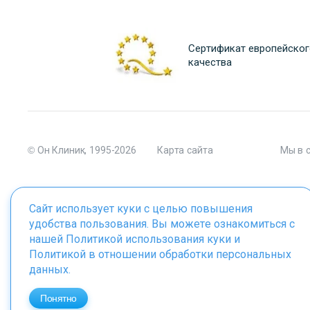
Сертификат европейског
качества
© Он Клиник, 1995-2026
Карта сайта
Мы в 
Сайт использует куки с целью повышения
удобства пользования. Вы можете ознакомиться с
Материалы сайта являются собственностью ООО "Он Клиник", 
нашей
Политикой использования куки
и
Политикой в отношении обработки персональных
данных
.
ИМЕЮТСЯ ПРОТИВОПОКАЗАНИЯ. 
Понятно