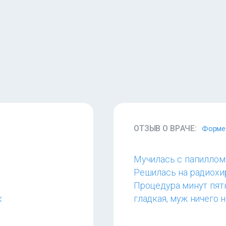
ОТЗЫВ О ВРАЧЕ:
Форме
Мучилась с папиллома
Решилась на радиохир
Процедура минут пятн
к
гладкая, муж ничего н