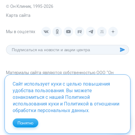
© Он Клиник, 1995-2026
Карта сайта
Мы в соцсетях
Материалы сайта являются собственностью ООО "Он
Клиник", любое их использование без указания источника -
Сайт использует куки с целью повышения
onclinic.ru запрещено в соответствии со статьей 1259 ГК. РФ.
удобства пользования. Вы можете
ознакомиться с нашей
Политикой
использования куки
и
Политикой в отношении
обработки персональных данных
.
ИМЕЮТСЯ ПРОТИВОПОКАЗАНИЯ. НЕОБХОДИМО
ПРОКОНСУЛЬТИРОВАТЬСЯ СО СПЕЦИАЛИСТОМ
Понятно