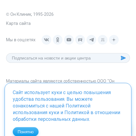
© Он Клиник, 1995-2026
Карта сайта
Мы в соцсетях
Материалы сайта являются собственностью ООО "Он
Клиник", любое их использование без указания источника -
Сайт использует куки с целью повышения
onclinic.ru запрещено в соответствии со статьей 1259 ГК. РФ.
удобства пользования. Вы можете
ознакомиться с нашей
Политикой
использования куки
и
Политикой в отношении
обработки персональных данных
.
ИМЕЮТСЯ ПРОТИВОПОКАЗАНИЯ. НЕОБХОДИМО
ПРОКОНСУЛЬТИРОВАТЬСЯ СО СПЕЦИАЛИСТОМ
Понятно