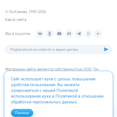
© Он Клиник, 1995-2026
Карта сайта
Мы в соцсетях
Материалы сайта являются собственностью ООО "Он
Клиник", любое их использование без указания источника -
Сайт использует куки с целью повышения
onclinic.ru запрещено в соответствии со статьей 1259 ГК. РФ.
удобства пользования. Вы можете
ознакомиться с нашей
Политикой
использования куки
и
Политикой в отношении
обработки персональных данных
.
ИМЕЮТСЯ ПРОТИВОПОКАЗАНИЯ. НЕОБХОДИМО
ПРОКОНСУЛЬТИРОВАТЬСЯ СО СПЕЦИАЛИСТОМ
Понятно