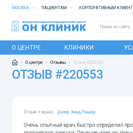
МОСКВА
ПАЦИЕНТАМ
КОРПОРАТИВНЫМ КЛИЕН
О ЦЕНТРЕ
КЛИНИКИ
УС
О центре
Отзывы
Отзыв #220553
ОТЗЫВ #220553
Отзыв о враче:
Дахер Зиад Рашид
Очень опытный врач, быстро определил пр
подтвердил диагноз. Лечение идет по плану