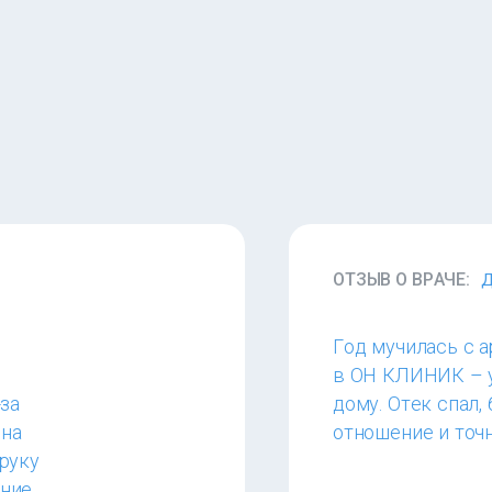
ОТЗЫВ О ВРАЧЕ:
Д
Год мучилась с а
в ОН КЛИНИК – у
-за
дому. Отек спал,
 на
отношение и точн
руку
ение