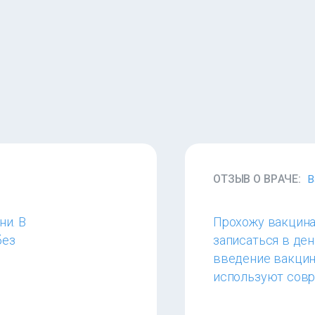
ОТЗЫВ О ВРАЧЕ:
В
ни. В
Прохожу вакцина
без
записаться в де
введение вакцин
используют совр