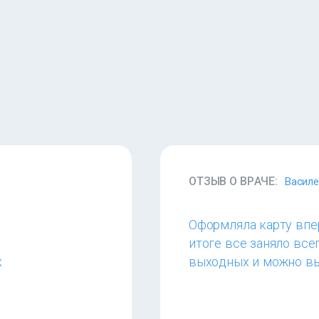
ОТЗЫВ О ВРАЧЕ:
Васил
Оформляла карту впер
итоге все заняло всег
х
выходных и можно вы