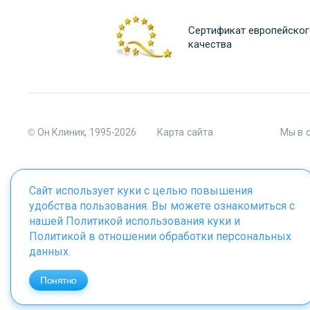
Сертификат европейског
качества
© Он Клиник, 1995-2026
Карта сайта
Мы в 
Сайт использует куки с целью повышения
удобства пользования. Вы можете ознакомиться с
Материалы сайта являются собственностью ООО "Он Клиник", 
нашей
Политикой использования куки
и
Политикой в отношении обработки персональных
данных
.
ИМЕЮТСЯ ПРОТИВОПОКАЗАНИЯ. 
Понятно