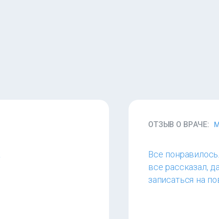
ОТЗЫВ О ВРАЧЕ:
М
к
Все понравилось
все рассказал, д
записаться на п