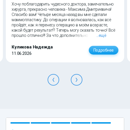
Хочу поблагодарить чудесного доктора, замечательно
хирурга, прекрасно человека - Максима Дмитриевича!
Спасибо вам! Четыре месяца назад вы мне сделали
маммопластику. До операции я волновалась, как всё
пройдёт, как я перенесу операцию в моём возрасте,
какой будет результат!? Теперь могу сказать точно! Всё
прошло отлично!!! За что дополнительно хочу
...ещё
поблагодарить весь милый, отзывчивый персонал
клиники! А результат получился шикарный! Я довольна
Куликова Надежда
Подробнее
своим телом. Я счастлива! Огромное спасибо!!!
11.06.2026