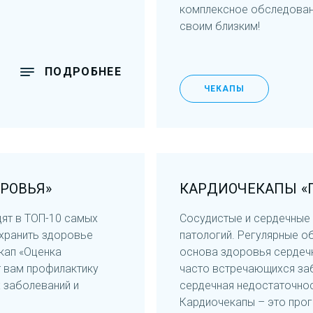
комплексное обследовани
своим близким!
ПОДРОБНЕЕ
ЧЕКАПЫ
РОВЬЯ»
КАРДИОЧЕКАПЫ «П
дят в ТОП-10 самых
Сосудистые и сердечные 
охранить здоровье
патологий. Регулярные о
екап «Оценка
основа здоровья сердечн
т вам профилактику
часто встречающихся забо
 заболеваний и
сердечная недостаточност
Кардиочекапы – это прог