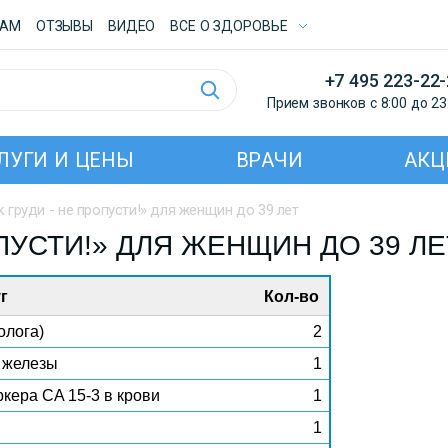
ТАМ
ОТЗЫВЫ
ВИДЕО
ВСE О ЗДОРОВЬЕ
+7 495 223-22
Прием звонков с 8:00 до 23
ЛУГИ И ЦЕНЫ
ВРАЧИ
АКЦ
к груди - не пропусти!» для женщин до 39 лет
ОПУСТИ!» ДЛЯ ЖЕНЩИН ДО 39 ЛЕ
г
Кол-во
олога)
2
 железы
1
кера CA 15-3 в крови
1
1