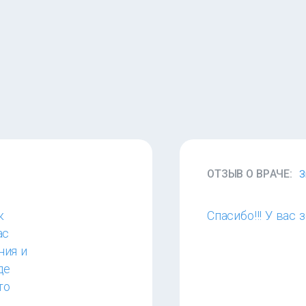
ОТЗЫВ О ВРАЧЕ:
З
к
Спасибо!!! У вас 
ас
ния и
де
то