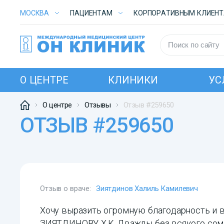
МОСКВА
ПАЦИЕНТАМ
КОРПОРАТИВНЫМ КЛИЕН
О ЦЕНТРЕ
КЛИНИКИ
УС
О центре
Отзывы
Отзыв #259650
ОТЗЫВ #259650
Отзыв о враче:
Зиятдинов Халиль Камилевич
Хочу выразить огромную благодарность и 
ЗИЯТДИНОВУ Х.К. Дважды без всякого сомн