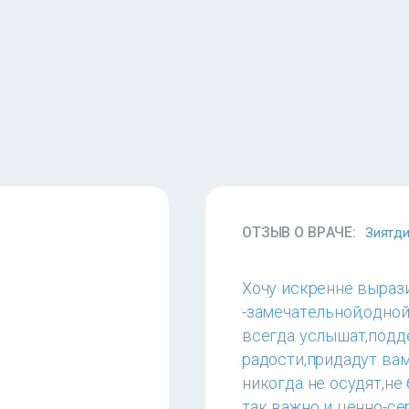
ОТЗЫВ О ВРАЧЕ:
Зиятди
Хочу искренне выраз
-замечательной,одной
всегда услышат,подд
радости,придадут вам
никогда не осудят,не
так важно и ценно-се