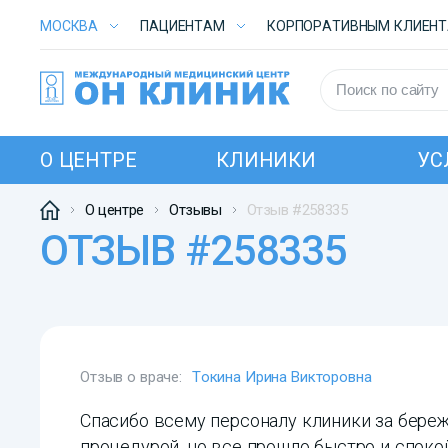
МОСКВА
ПАЦИЕНТАМ
КОРПОРАТИВНЫМ КЛИЕН
О ЦЕНТРЕ
КЛИНИКИ
УС
О центре
Отзывы
Отзыв #258335
ОТЗЫВ #258335
Отзыв о враче:
Токина Ирина Викторовна
Спасибо всему персоналу клиники за бере
процедурой, но все прошло быстро и спокой