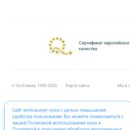
Сертификат европейског
качества
© Он Клиник, 1995-2026
Карта сайта
Мы в 
Сайт использует куки с целью повышения
удобства пользования. Вы можете ознакомиться с
Материалы сайта являются собственностью ООО "Он Клиник", 
нашей
Политикой использования куки
и
Политикой в отношении обработки персональных