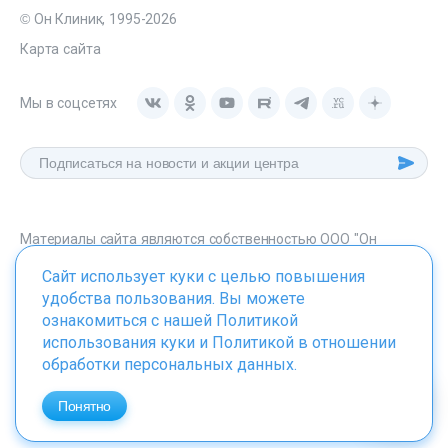
© Он Клиник, 1995-2026
Карта сайта
Мы в соцсетях
Материалы сайта являются собственностью ООО "Он
Клиник", любое их использование без указания источника -
Сайт использует куки с целью повышения
onclinic.ru запрещено в соответствии со статьей 1259 ГК. РФ.
удобства пользования. Вы можете
ознакомиться с нашей
Политикой
использования куки
и
Политикой в отношении
обработки персональных данных
.
ИМЕЮТСЯ ПРОТИВОПОКАЗАНИЯ. НЕОБХОДИМО
ПРОКОНСУЛЬТИРОВАТЬСЯ СО СПЕЦИАЛИСТОМ
Понятно