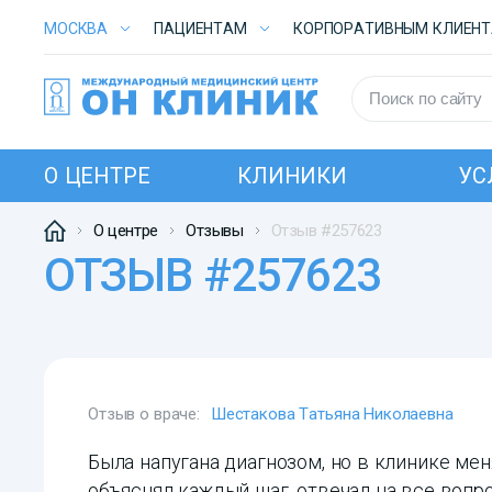
МОСКВА
ПАЦИЕНТАМ
КОРПОРАТИВНЫМ КЛИЕН
О ЦЕНТРЕ
КЛИНИКИ
УС
О центре
Отзывы
Отзыв #257623
ОТЗЫВ #257623
Отзыв о враче:
Шестакова Татьяна Николаевна
Была напугана диагнозом, но в клинике мен
объяснял каждый шаг, отвечал на все вопр