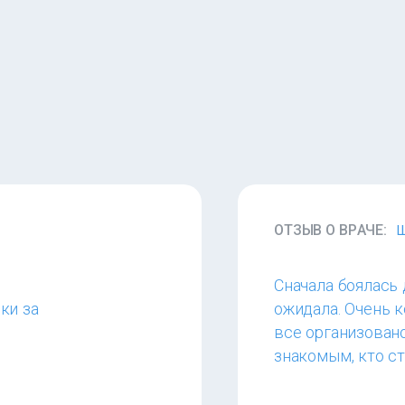
ОТЗЫВ О ВРАЧЕ:
Ш
Сначала боялась 
ки за
ожидала. Очень к
все организовано
знакомым, кто с