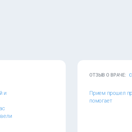
ОТЗЫВ О ВРАЧЕ:
С
й и
Прием прошел пре
помогает
ас
овели