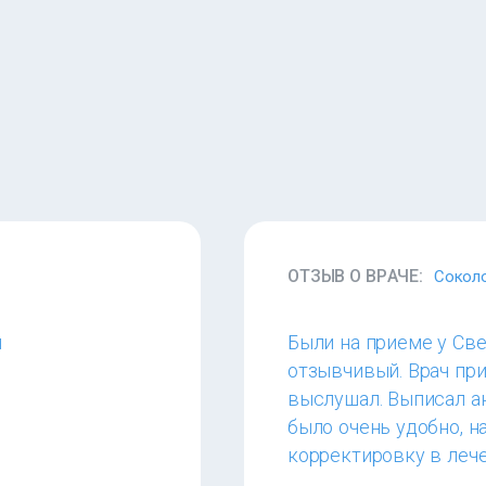
ОТЗЫВ О ВРАЧЕ:
Соколо
й
Были на приеме у Св
отзывчивый. Врач при
выслушал. Выписал ан
было очень удобно, н
корректировку в лече