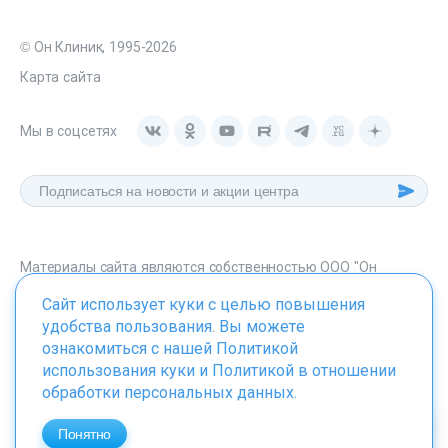
© Он Клиник, 1995-2026
Карта сайта
Мы в соцсетях
Материалы сайта являются собственностью ООО "Он
Клиник", любое их использование без указания источника -
Сайт использует куки с целью повышения
onclinic.ru запрещено в соответствии со статьей 1259 ГК. РФ.
удобства пользования. Вы можете
ознакомиться с нашей
Политикой
использования куки
и
Политикой в отношении
обработки персональных данных
.
ИМЕЮТСЯ ПРОТИВОПОКАЗАНИЯ. НЕОБХОДИМО
ПРОКОНСУЛЬТИРОВАТЬСЯ СО СПЕЦИАЛИСТОМ
Понятно