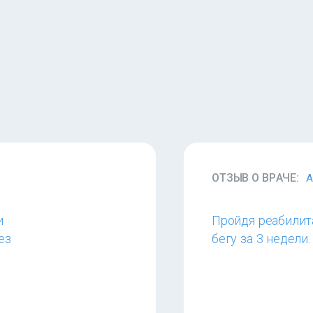
ОТЗЫВ О ВРАЧЕ:
А
и
Пройдя реабилит
ез
бегу за 3 недели