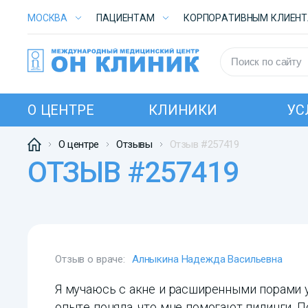
МОСКВА
ПАЦИЕНТАМ
КОРПОРАТИВНЫМ КЛИЕН
О ЦЕНТРЕ
КЛИНИКИ
УС
О центре
Отзывы
Отзыв #257419
ОТЗЫВ #257419
Отзыв о враче:
Алныкина Надежда Васильевна
Я мучаюсь с акне и расширенными порами у
опыте поняла, что мне помогают пилинги.