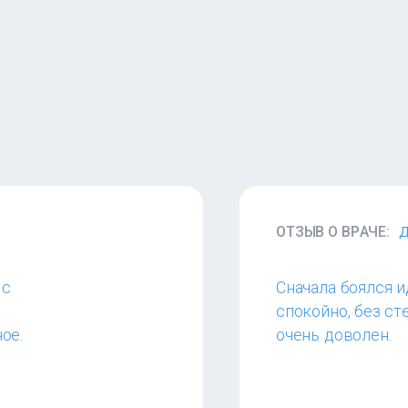
ОТЗЫВ О ВРАЧЕ:
Д
 с
Сначала боялся 
спокойно, без ст
ое.
очень доволен.