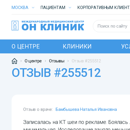
МОСКВА
ПАЦИЕНТАМ
КОРПОРАТИВНЫМ КЛИЕН
О ЦЕНТРЕ
КЛИНИКИ
УС
О центре
Отзывы
Отзыв #255512
ОТЗЫВ #255512
Отзыв о враче:
Бамбышева Наталья Ивановна
Записалась на КТ шеи по рекламе. Боялась л
минимальная. Исследование заняло меньше