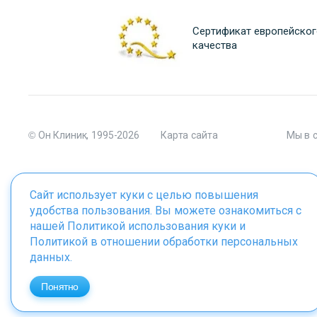
Сертификат европейског
качества
© Он Клиник, 1995-2026
Карта сайта
Мы в 
Сайт использует куки с целью повышения
удобства пользования. Вы можете ознакомиться с
Материалы сайта являются собственностью ООО "Он Клиник", 
нашей
Политикой использования куки
и
Политикой в отношении обработки персональных
данных
.
ИМЕЮТСЯ ПРОТИВОПОКАЗАНИЯ. 
Понятно