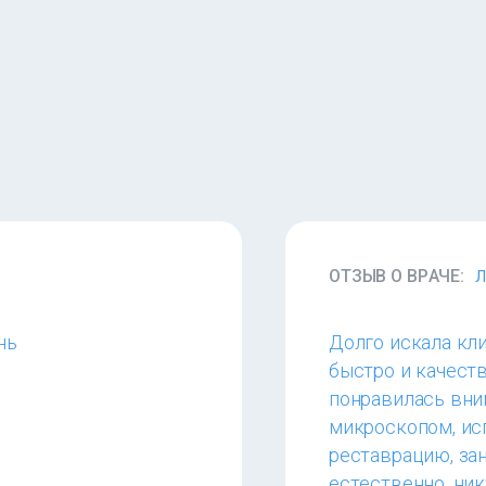
ОТЗЫВ О ВРАЧЕ:
Л
нь
Долго искала кл
быстро и качест
понравилась вни
микроскопом, ис
реставрацию, зан
естественно, ник