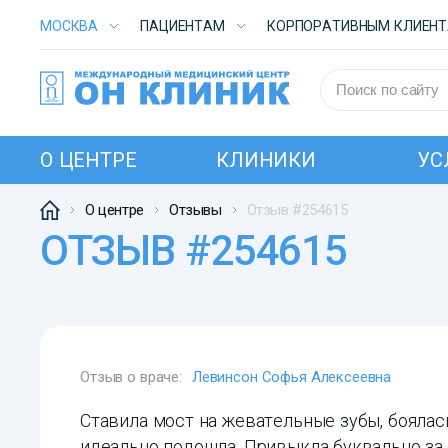
МОСКВА
ПАЦИЕНТАМ
КОРПОРАТИВНЫМ КЛИЕН
О ЦЕНТРЕ
КЛИНИКИ
УС
О центре
Отзывы
Отзыв #254615
ОТЗЫВ #254615
Отзыв о враче:
Левинсон Софья Алексеевна
Ставила мост на жевательные зубы, боялась
идеально подошла. Привыкла буквально за 