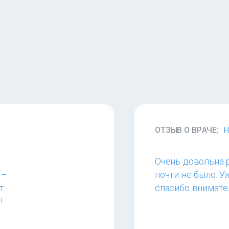
ОТЗЫВ О ВРАЧЕ:
Н
Очень довольна 
 –
почти не было. У
т
спасибо внимате
!