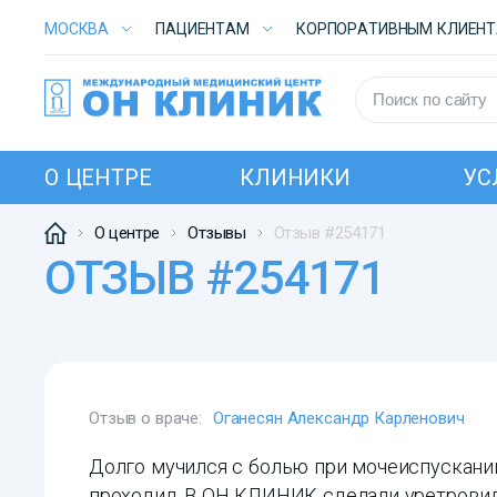
МОСКВА
ПАЦИЕНТАМ
КОРПОРАТИВНЫМ КЛИЕН
О ЦЕНТРЕ
КЛИНИКИ
УС
О центре
Отзывы
Отзыв #254171
ОТЗЫВ #254171
Отзыв о враче:
Оганесян Александр Карленович
Долго мучился с болью при мочеиспускании
проходил. В ОН КЛИНИК сделали уретрови