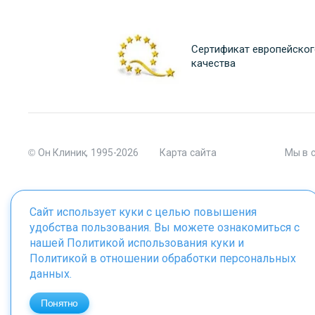
Сертификат европейског
качества
© Он Клиник, 1995-2026
Карта сайта
Мы в 
Сайт использует куки с целью повышения
удобства пользования. Вы можете ознакомиться с
Материалы сайта являются собственностью ООО "Он Клиник", 
нашей
Политикой использования куки
и
Политикой в отношении обработки персональных
данных
.
ИМЕЮТСЯ ПРОТИВОПОКАЗАНИЯ. 
Понятно