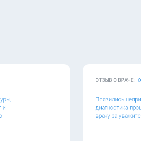
ОТЗЫВ О ВРАЧЕ:
О
уры,
Появились непри
т и
диагностика про
ю
врачу за уважит