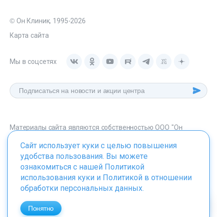
© Он Клиник, 1995-2026
Карта сайта
Мы в соцсетях
Материалы сайта являются собственностью ООО "Он
Клиник", любое их использование без указания источника -
Сайт использует куки с целью повышения
onclinic.ru запрещено в соответствии со статьей 1259 ГК. РФ.
удобства пользования. Вы можете
ознакомиться с нашей
Политикой
использования куки
и
Политикой в отношении
обработки персональных данных
.
ИМЕЮТСЯ ПРОТИВОПОКАЗАНИЯ. НЕОБХОДИМО
ПРОКОНСУЛЬТИРОВАТЬСЯ СО СПЕЦИАЛИСТОМ
Понятно