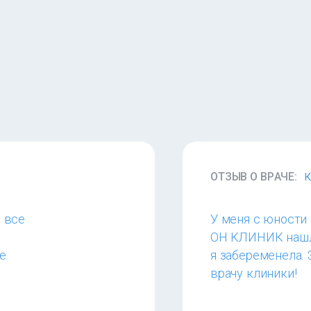
ОТЗЫВ О ВРАЧЕ:
К
 все
У меня с юности 
ОН КЛИНИК нашли
е
я забеременела. 
врачу клиники!