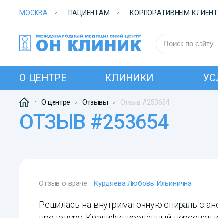
МОСКВА
ПАЦИЕНТАМ
КОРПОРАТИВНЫМ КЛИЕН
О ЦЕНТРЕ
КЛИНИКИ
УС
О центре
Отзывы
Отзыв #253654
ОТЗЫВ #253654
Отзыв о враче:
Курдяева Любовь Ильинична
Решилась на внутриматочную спираль с ане
процедуру. Квалифицированный персонал и