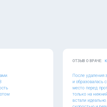
ОТЗЫВ О ВРАЧЕ:
К
ами.
После удаления 
В
и образовалась 
юсть
место перед про
потом
только на нижний
встали идеально
скоростью и рез