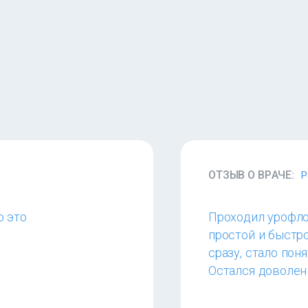
ОТЗЫВ О ВРАЧЕ:
Р
о это
Проходил урофло
простой и быстр
сразу, стало пон
Остался доволен