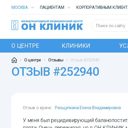
МОСКВА
ПАЦИЕНТАМ
КОРПОРАТИВНЫМ КЛИЕН
О ЦЕНТРЕ
КЛИНИКИ
УС
О центре
Отзывы
Отзыв #252940
ОТЗЫВ #252940
Отзыв о враче:
Расщупкина Елена Владимировна
У меня был рецидивирующий баланопостит,
плоти. Очень переживал, но в ОН КЛИНИК 