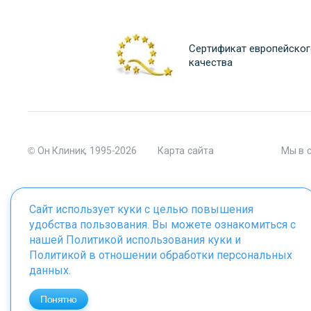
Сертификат европейског
качества
© Он Клиник, 1995-2026
Карта сайта
Мы в 
Сайт использует куки с целью повышения
удобства пользования. Вы можете ознакомиться с
Материалы сайта являются собственностью ООО "Он Клиник", 
нашей
Политикой использования куки
и
Политикой в отношении обработки персональных
данных
.
ИМЕЮТСЯ ПРОТИВОПОКАЗАНИЯ. 
Понятно