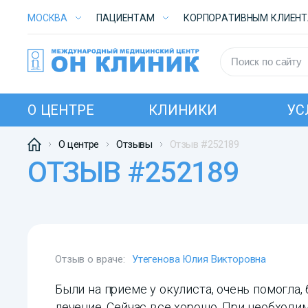
МОСКВА
ПАЦИЕНТАМ
КОРПОРАТИВНЫМ КЛИЕН
О ЦЕНТРЕ
КЛИНИКИ
УС
О центре
Отзывы
Отзыв #252189
ОТЗЫВ #252189
Отзыв о враче:
Утегенова Юлия Викторовна
Были на приеме у окулиста, очень помогла
лечение. Сейчас все хорошо. При необходим