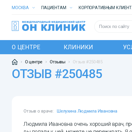
МОСКВА
ПАЦИЕНТАМ
КОРПОРАТИВНЫМ КЛИЕН
О ЦЕНТРЕ
КЛИНИКИ
УС
О центре
Отзывы
Отзыв #250485
ОТЗЫВ #250485
Отзыв о враче:
Шелухина Людмила Ивановна
Людмила Ивановна очень хороший врач, про
вы попали к ней, можете не переживать. Я 