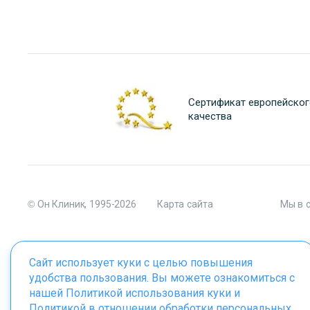
Сертификат европейског
качества
© Он Клиник, 1995-2026
Карта сайта
Мы в 
Сайт использует куки с целью повышения
удобства пользования. Вы можете ознакомиться с
Материалы сайта являются собственностью ООО "Он Клиник", 
нашей
Политикой использования куки
и
Политикой в отношении обработки персональных