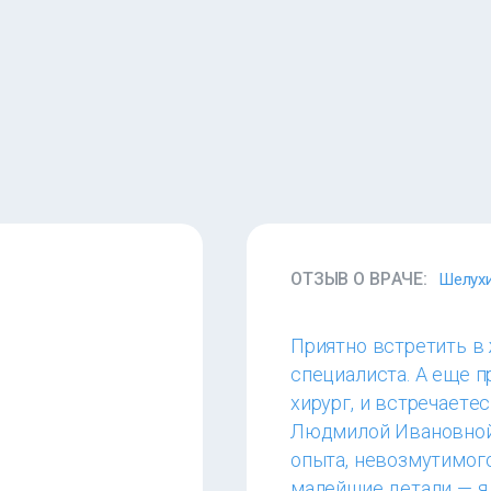
ОТЗЫВ О ВРАЧЕ:
Шелух
Приятно встретить в
специалиста. А еще п
хирург, и встречаете
Людмилой Ивановной 
опыта, невозмутимого
малейшие детали — я 