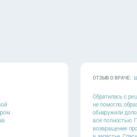
ОТЗЫВ О ВРАЧЕ:
Ш
Обратилась с ре
вой
не помогло, обра
ором
обнаружили допо
ав
все полностью. 
возвращение про
в запястье. Спас