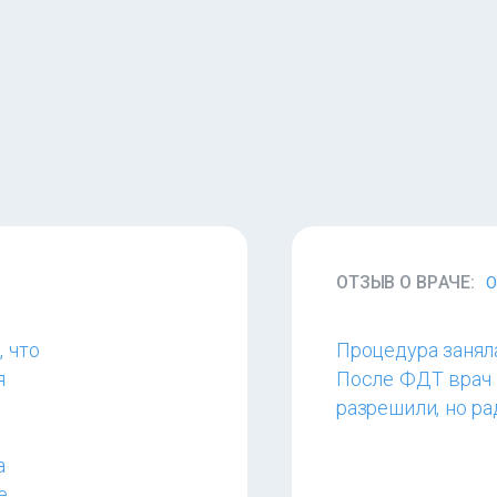
ОТЗЫВ О ВРАЧЕ:
О
 что
Процедура заняла
я
После ФДТ врач п
разрешили, но р
а
е