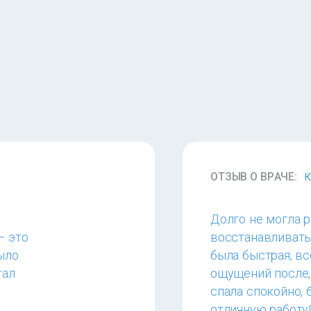
ОТЗЫВ О ВРАЧЕ:
К
Долго не могла р
— это
восстанавливать
было
была быстрая, вс
тал
ощущений после,
спала спокойно, 
отличную работу