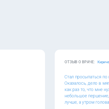
ОТЗЫВ О ВРАЧЕ:
Кириче
Стал просыпаться по н
Оказалось, дело в мя
как раз то, что мне 
небольшое першение, 
лучше, а утром голов