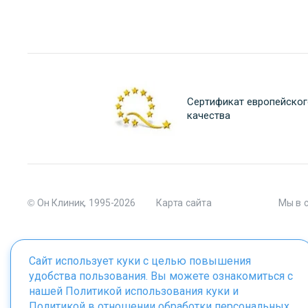
Сертификат европейског
качества
© Он Клиник, 1995-2026
Карта сайта
Мы в 
Сайт использует куки с целью повышения
удобства пользования. Вы можете ознакомиться с
Материалы сайта являются собственностью ООО "Он Клиник", 
нашей
Политикой использования куки
и
Политикой в отношении обработки персональных