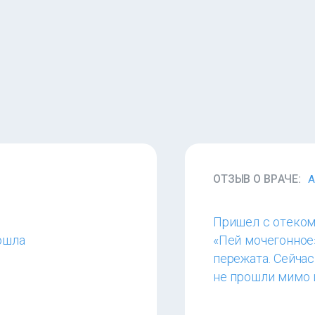
ОТЗЫВ О ВРАЧЕ:
А
Пришел с отеком 
ошла
«Пей мочегонное
пережата. Сейча
не прошли мимо 