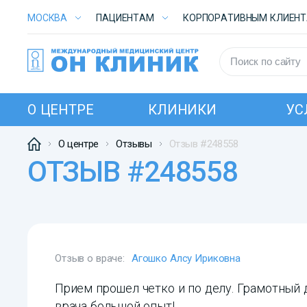
МОСКВА
ПАЦИЕНТАМ
КОРПОРАТИВНЫМ КЛИЕН
О ЦЕНТРЕ
КЛИНИКИ
УС
О центре
Отзывы
Отзыв #248558
ОТЗЫВ #248558
Отзыв о враче:
Агошко Алсу Ириковна
Прием прошел четко и по делу. Грамотный 
врача большой опыт!